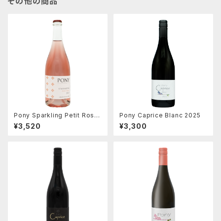
その他の商品
Pony Sparkling Petit Rosē
Pony Caprice Blanc 2025
2025
¥3,520
¥3,300