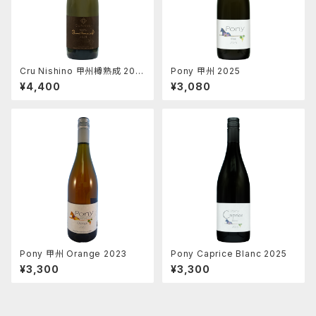
Cru Nishino 甲州樽熟成 202
Pony 甲州 2025
4
¥4,400
¥3,080
Pony 甲州 Orange 2023
Pony Caprice Blanc 2025
¥3,300
¥3,300