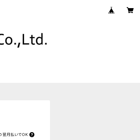
の
翌月払いでOK