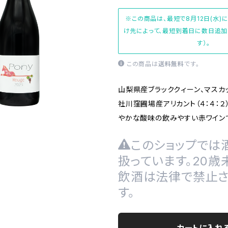
※この商品は、最短で8月12日(水)
け先によって、最短到着日に数日追
す）。
この商品は
送料無料
です。
山梨県産ブラッククィーン、マスカ
社川窪圃場産アリカント（４：４：
やかな酸味の飲みやすい赤ワイン
このショップでは
扱っています。20歳
飲酒は法律で禁止さ
す。
カートに入れ