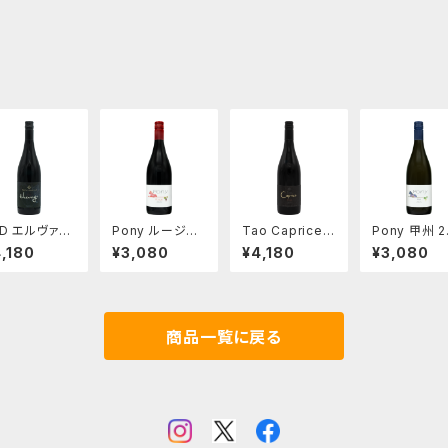
ED エルヴァー
Pony ルージュ
Tao Caprice R
Pony 甲州 2
ュ
2025
ouge 2024
5
,180
¥3,080
¥4,180
¥3,080
商品一覧に戻る